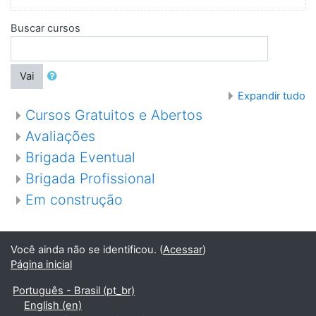
Buscar cursos
Vai
Expandir tudo
Cursos Gratuitos e Abertos
Avaliações
Brigada Eventual
Brigada Profissional
Em construção
Você ainda não se identificou. (
Acessar
)
Página inicial
Português - Brasil ‎(pt_br)‎
English ‎(en)‎