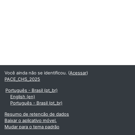
Você ainda não se identificou. (
Acessar
)
PACE_CHS_2025
Português - Brasil ‎(pt_br)‎
English ‎(en)‎
Português - Brasil ‎(pt_br)‎
Resumo de retenção de dados
Baixar o aplicativo móvel.
Mudar para o tema padrão