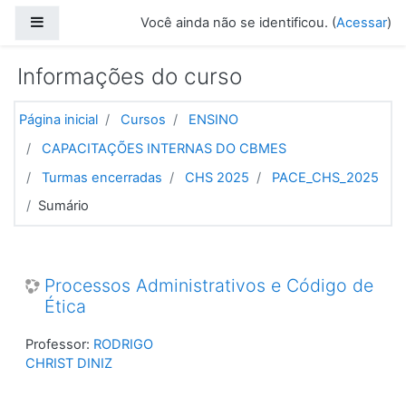
Ir para o conteúdo principal
Painel lateral
Você ainda não se identificou. (
Acessar
)
Informações do curso
Página inicial
Cursos
ENSINO
CAPACITAÇÕES INTERNAS DO CBMES
Turmas encerradas
CHS 2025
PACE_CHS_2025
Sumário
Processos Administrativos e Código de
Ética
Professor:
RODRIGO
CHRIST DINIZ