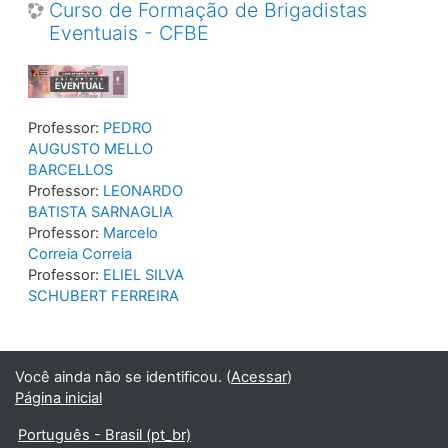
Curso de Formação de Brigadistas
Eventuais - CFBE
Professor:
PEDRO
AUGUSTO MELLO
BARCELLOS
Professor:
LEONARDO
BATISTA SARNAGLIA
Professor:
Marcelo
Correia Correia
Professor:
ELIEL SILVA
SCHUBERT FERREIRA
Você ainda não se identificou. (
Acessar
)
Página inicial
Português - Brasil ‎(pt_br)‎